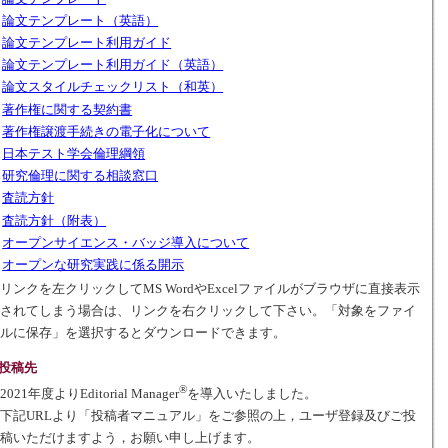
論文テンプレート（英語）
論文テンプレート利用
ガイド
論文テンプレート利用ガイド（英語）
論文スタイルチェックリスト（和英）
著作権に関する契約書
著作権譲渡手続きの電子化について
日本テスト学会倫理綱領
研究倫理に関する相談窓口
査読方針
査読方針（附表）
オープンサイエンス・バッジ導入について
オープンな研究実践に係る開示
リンクを左クリックしてMS WordやExcelファイルがブラウザに直接表示
されてしまう場合は、リンクを右クリックして下さい。「対象をファイ
ルに保存」を選択するとダウンロードできます。
投稿先
®
2021年度よりEditorial Manager
を導入いたしました。
下記URLより「投稿者マニュアル」をご参照の上，ユーザ登録及びご投
稿いただけますよう，お願い申し上げます。