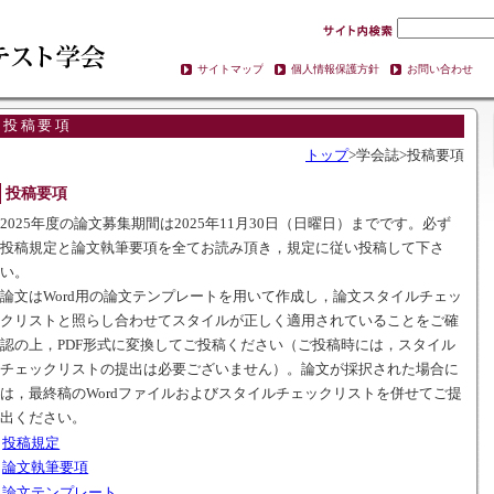
サイトマップ
個人情報保護方針
お問い合わせ
投稿要項
トップ
>学会誌>投稿要項
投稿要項
2025年度の論文募集期間は2025年11月30日（日曜日）までです。必ず
投稿規定と論文執筆要項を全てお読み頂き，規定に従い投稿して下さ
い。
論文はWord用の論文テンプレートを用いて作成し，論文スタイルチェッ
クリストと照らし合わせてスタイルが正しく適用されていることをご確
認の上，PDF形式に変換してご投稿ください（ご投稿時には，スタイル
チェックリストの提出は必要ございません）。論文が採択された場合に
は，最終稿のWordファイルおよびスタイルチェックリストを併せてご提
出ください。
投稿規定
論文執筆要項
論文テンプレート