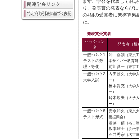
まず、学会を代表して林規
り、発表賞の発表ならびに
の4組の受賞者に繁桝算男
た。
発表賞受賞者
セッション
発表者（敬
名
一般ｾｯｼｮﾝ１
沖 嘉訓
（東京
テストの数
本サイバー教育研
理・等化
前川眞一
（東京
一般ｾｯｼｮﾝ２
内田照久
（大学
大学入試
ー）
橋本貴充
（大学
ー）
鈴木規夫
（大学
ー）
一般ｾｯｼｮﾝ６
安永和央
（東京
テスト形式
術振興会）
齋藤 信
（名古
坂本雄士
（浜松
石井秀宗
（名古