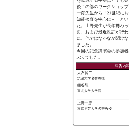
を低減する手法はとても参
後半の部のワークショップ
一彦先生から「21世紀に
知能検査を中心に－」とい
た。上野先生が長年携わってこ
史、および最近改訂が行われたW
に、他ではなかなか聞けな
ました。
今回の記念講演会の参加者
ぶりでした。
報告内容
大友賢二
筑波大学名誉教授
熊谷龍一
東北大学大学院
上野一彦
東京学芸大学名誉教授