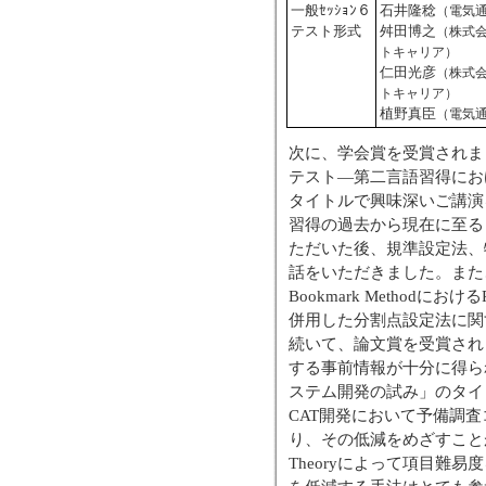
一般ｾｯｼｮﾝ６
石井隆稔
（電気
テスト形式
舛田博之
（株式
トキャリア）
仁田光彦
（株式
トキャリア）
植野真臣
（電気
次に、学会賞を受賞されま
テスト―第二言語習得にお
タイトルで興味深いご講演
習得の過去から現在に至る
ただいた後、規準設定法、特にB
話をいただきました。また
Bookmark MethodにおけるRa
併用した分割点設定法に関
続いて、論文賞を受賞され
する事前情報が十分に得ら
ステム開発の試み」のタイ
CAT開発において予備調
り、その低減をめざすことが研
Theoryによって項目難